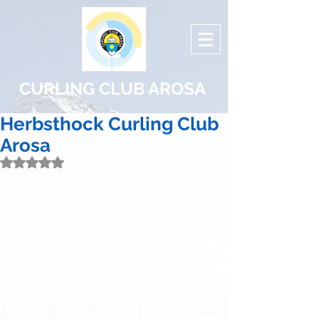
CURLING CLUB AROSA
Herbsthock Curling Club
Arosa
Mit NaN von 5 Sternen bewertet.