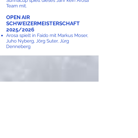
Sunnacup spielt dieses Jahr kein Arosa
Team mit.
OPEN AIR
SCHWEIZERMEISTERSCHAFT
2025/2026
Arosa spielt in Faido mit Markus Moser,
Juho Nyberg, Jörg Suter, Jürg
Denneberg
VETERANEN
Der 65. Veteranen- und Seniorentag
findet am Freitag, 6. Februar 2026 statt.
Veteranen melden sich direkt bei Hans-
Jürg Rehli, Tel.
079 629 64 66
oder über