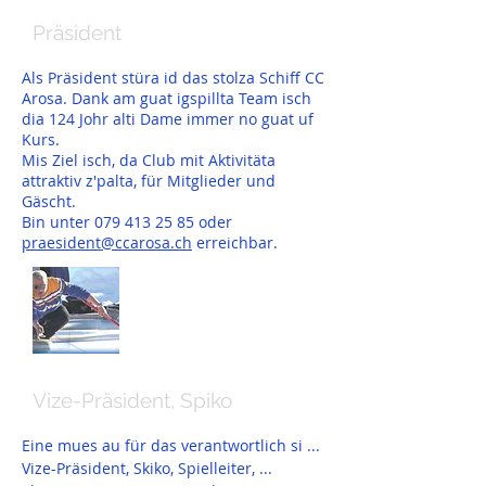
Beat (Gieri) Maissen
Präsident
Als Präsident stüra id das stolza Schiff CC
Arosa. Dank am guat igspillta Team isch
dia 124 Johr alti Dame immer no guat uf
Kurs.
Mis Ziel isch, da Club mit Aktivitäta
attraktiv z'palta, für Mitglieder und
Gäscht.
Bin unter
079 413 25 85
oder
praesident@ccarosa.ch
erreichbar.
Oskar Leimgruber
Vize-Präsident, Spiko
Eine mues au für das verantwortlich si ...
Vize-Präsident, Skiko, Spielleiter, ...