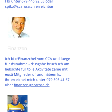
I bi unter
079 446 92 53
oder
spiko@ccarosa.ch
erreichbar.
Christian Schmassmann
Finanzen
Ich bi d’Finanzchef vom CCA und luege
für d’Iinahme - d‘Usgabe bruch ich am
liebschte für tolle Aktivitäte zäme mit
eusä Mitglieder uf und näbem Is.
Ihr erreichet mich unter 079 505 41 67
über
finanzen@ccarosa.ch
.