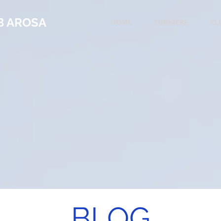
B AROSA
HOME
TURNIERE
CL
BLOG