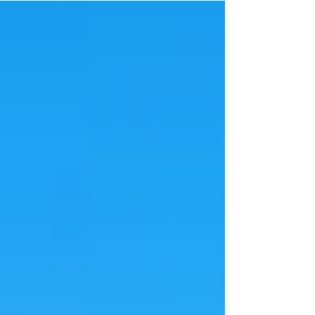
des Curling Club Arosa. Datum: Mittwoch, 18.
Februar 2026, 17:00 Uhr Donnerstag, 19.
Februar 2026, 17:00 Uhr Freitag, 20. Februar
2026, 17.00 Uhr Programm (an alles 3 Tagen):
16:50 Uhr: Treffpunkt vor den Curling Büro auf
der offenen Kunsteisbahn. 17:00 Uhr: Beginn
des Schnuppercurling Ab ca 19:00 Uhr schauen