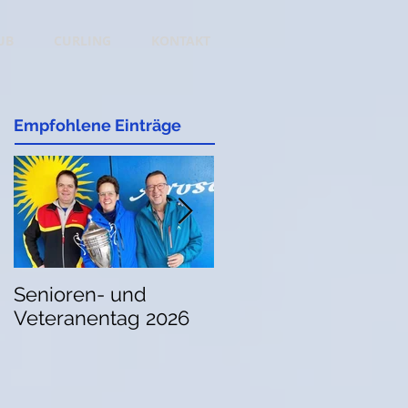
UB
CURLING
KONTAKT
Empfohlene Einträge
Senioren- und
Das Programm vom
Veteranentag 2026
Sunna Cup 2026 ist
online